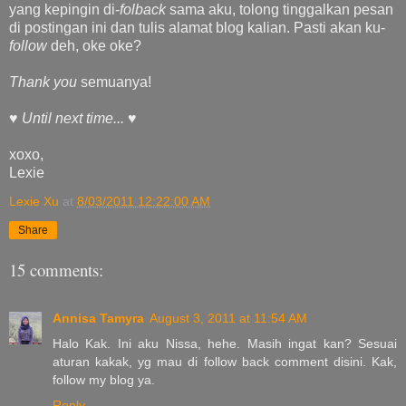
yang kepingin di-
folback
sama aku, tolong tinggalkan pesan
di postingan ini dan tulis alamat blog kalian. Pasti akan ku-
follow
deh, oke oke?
Thank you
semuanya!
♥
Until next time...
♥
xoxo,
Lexie
Lexie Xu
at
8/03/2011 12:22:00 AM
Share
15 comments:
Annisa Tamyra
August 3, 2011 at 11:54 AM
Halo Kak. Ini aku Nissa, hehe. Masih ingat kan? Sesuai
aturan kakak, yg mau di follow back comment disini. Kak,
follow my blog ya.
Reply