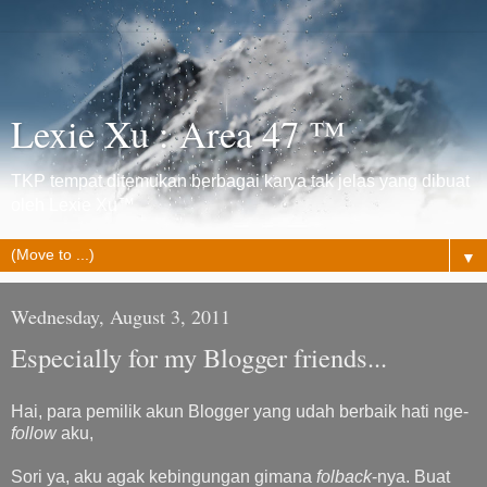
Lexie Xu : Area 47 ™
TKP tempat ditemukan berbagai karya tak jelas yang dibuat
oleh Lexie Xu™
▼
Wednesday, August 3, 2011
Especially for my Blogger friends...
Hai, para pemilik akun Blogger yang udah berbaik hati nge-
follow
aku,
Sori ya, aku agak kebingungan gimana
folback
-nya. Buat