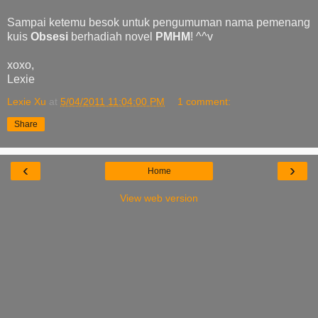
Sampai ketemu besok untuk pengumuman nama pemenang
kuis
Obsesi
berhadiah novel
PMHM
! ^^v
xoxo,
Lexie
Lexie Xu
at
5/04/2011 11:04:00 PM
1 comment:
Share
‹
›
Home
View web version