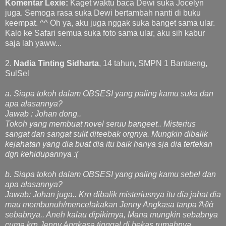
Komentar Lexie:
Kaget waktu baca Dewi suka Jocelyn
juga. Semoga rasa suka Dewi bertambah nanti di buku
keempat. ^^ Oh ya, aku juga nggak suka banget sama ular.
Kalo ke Safari semua suka foto sama ular, aku sih kabur
saja lah yaww...
2.
Nadia Tinting Sidharta
, 14 tahun, SMPN 1 Bantaeng,
SulSel
a. Siapa tokoh dalam OBSESI yang paling kamu suka dan
apa alasannya?
Jawab : Johan dong..
Tokoh yang membuat novel seruu bangeet.. Misterius
sangat dan sangat sulit diteebak orgnya. Mungkin dibalik
kejahatan yang dia buat dia itu baik hanya sja dia tertekan
dgn kehidupannya :(
b. Siapa tokoh dalam OBSESI yang paling kamu sebel dan
apa alasannya?
Jawab: Johan juga.. Krn dibalik misteriusnya itu dia jahat dia
mau membunuh/mencelakakan Jenny Angkasa tanpa Άϑά
sebabnya.. Aneh kalau dipikirnya, Mana mungkin sebabnya
cuma krn Jenny Angkasa tinggal di bekas rumahnya..