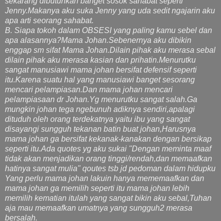
sekarang dibutuhkan banget sosok sahabat seperti
Jenny.Makanya aku suka Jenny yang uda sedit ngajarin aku
apa arti seorang sahabat.
B. Siapa tokoh dalam OBSESI yang paling kamu sebel dan
apa alasannya?Mama Johan.Sebenernya aku dibikin
enggap sm sifat Mama Johan.Dilain pihak aku merasa sebal
dilain pihak aku merasa kasian dan prihatin.Menurutku
sangat manusiawi mama johan bersifat defensif seperti
itu.Karena suatu hal yang manusiawi banget sesorang
mencari pelampiasan.Dan mama johan mencari
pelampiasaan dr Johan.Yg menurutku sangat salah.Ga
mungkin johan tega ngebunuh adiknya sendiri,apalagi
dituduh oleh orang terdekatnya yaitu ibu yang sangat
disayangi sungguh tekanan batin buat johan,Harusnya
mama johan ga bersifat kekanak-kanakan dengan bersikap
seperti itu.Ada quotes yg aku sukai "Dengan meminta maaf
tidak akan menjadikan orang tinggi/rendah,dan memaafkan
hatinya sangat mulia" qoutes tsb jd pedoman dalam hidupku
Yang perlu mama johan lakuin hanya mememaafkan dan
mama johan ga memilih seperti itu mama johan lebih
memilih kematian itulah yang sangat bikin aku sebal,Tuhan
aja mau memaafkan umatnya yang sungguh2 merasa
bersalah.