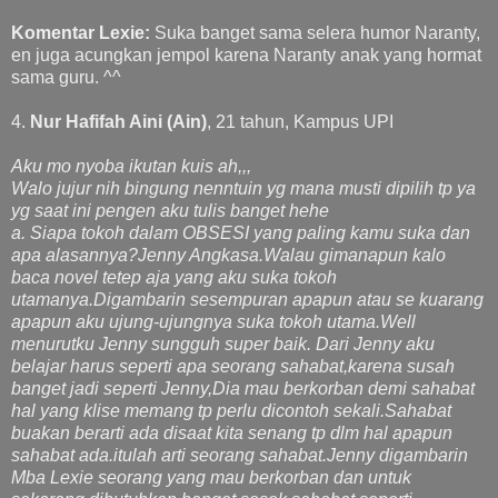
Komentar Lexie:
Suka banget sama selera humor Naranty,
en juga acungkan jempol karena Naranty anak yang hormat
sama guru. ^^
4.
Nur Hafifah Aini (Ain)
, 21 tahun, Kampus UPI
Aku mo nyoba ikutan kuis ah,,,
Walo jujur nih bingung nenntuin yg mana musti dipilih tp ya
yg saat ini pengen aku tulis banget hehe
a. Siapa tokoh dalam OBSESI yang paling kamu suka dan
apa alasannya?Jenny Angkasa.Walau gimanapun kalo
baca novel tetep aja yang aku suka tokoh
utamanya.Digambarin sesempuran apapun atau se kuarang
apapun aku ujung-ujungnya suka tokoh utama.Well
menurutku Jenny sungguh super baik. Dari Jenny aku
belajar harus seperti apa seorang sahabat,karena susah
banget jadi seperti Jenny,Dia mau berkorban demi sahabat
hal yang klise memang tp perlu dicontoh sekali.Sahabat
buakan berarti ada disaat kita senang tp dlm hal apapun
sahabat ada.itulah arti seorang sahabat.Jenny digambarin
Mba Lexie seorang yang mau berkorban dan untuk