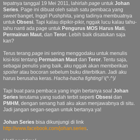
tepatnya tanggal 19 Mei 2011, lahirlah
page
untuk
Johan
Series
. Page ini dibuat oleh salah satu pembaca yang
sweet
banget, Inggil Pushphita, yang tadinya membuatnya
untuk
Obsesi
. Tapi kalau dipikir-pikir, nggak lucu kalau tahu-
tahu nanti ada page untuk
Pengurus MOS Harus Mati
,
Permainan Maut
, dan
Teror
. Lebih baik disatukan saja
kan?
Terus terang
page
ini sering menggodaku untuk menulis
kisi-kisi tentang
Permainan Maut
dan
Teror
. Tentu saja,
sebagai penulis yang baik, aku nggak akan memberikan
spoiler
atau bocoran sebelum buku diterbitkan. Jadi aku
harus berusaha keras.
Hacha-hacha fighting!
\(^.^)/
Tapi buat para pembaca yang ingin bertanya soal
Johan
Series
terutama yang sudah terbit seperti
Obsesi
dan
PMHM
, dengan senang hati aku akan menjawabnya di situ.
Jadi jangan segan-segan untuk bertanya ya!
Johan Series
bisa dikunjungi di link
http://www.facebook.com/johan.series
.