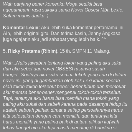
Wah panjang bener komenku.Moga sedikit bisa
ngegambarin rasa sukaku sama Novel Obsesi Mba Lexie,
Salam manis dariku :)
Komentar Lexie:
Aku lebih suka komentar pertamamu ini,
Ain, lebih original gitu. Dan terima kasih, Jenny Angkasa
juga ngajarin aku jadi sahabat yang lebih baik. ^^
5.
Rizky Pratama (Ribim)
, 15 th, SMPN 11 Malang.
Wah...Nulis jawaban tentang tokoh yang paling aku suka
dan aku sebel dari novel OBSESI rasanya susah
banget...Soalnya aku suka semua tokoh yang ada di dalam
novel ini, yang di gambarkan oleh kak Lexi kalau seolah-
olah tokoh-tokoh tersebut bener-bener hidup dan membuat
aku merasa bener-bener mengenal tokoh-tokoh tersebut.
Tapi, tentunya aku harus bisa memilih mana tokoh yang
paling aku sukai dan sebeli karena pada dasarnya hidup itu
adalah sebuah pilihan,dimana setiap persoalannya harus
kita selesaikan dengan cara memilih, dan tentunya kita
harus memilih yang paling baik di antara pilihan itu(wah
lebay banget nih aku,tapi masih mending di banding si