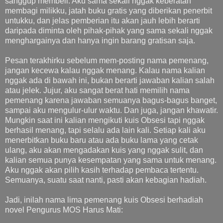
sanggup membeli. Aku sama sekali nggak keberatan
membagi milikku, jatah buku gratis yang diberikan penerbit
untukku, dan jelas pemberian itu akan jauh lebih berarti
daripada diminta oleh pihak-pihak yang sama sekali nggak
menghargainya dan hanya ingin barang gratisan saja.
Pesan terakhirku sebelum mem-posting nama pemenang,
jangan kecewa kalau nggak menang. Kalau nama kalian
nggak ada di bawah ini, bukan berarti jawaban kalian salah
atau jelek. Jujur, aku sangat berat hati memilih nama
pemenang karena jawaban semuanya bagus-bagus banget,
sampai aku mengulur-ulur waktu. Dan juga, jangan khawatir.
Mungkin saat ini kalian mengikuti kuis Obsesi tapi nggak
berhasil menang, tapi selalu ada lain kali. Setiap kali aku
menerbitkan buku baru atau ada buku lama yang cetak
ulang, aku akan mengadakan kuis yang nggak sulit, dan
kalian semua punya kesempatan yang sama untuk menang.
Aku nggak akan pilih kasih terhadap pembaca tertentu.
Semuanya, suatu saat nanti, pasti akan kebagian hadiah.
Jadi, inilah nama lima pemenang kuis Obsesi berhadiah
novel Pengurus MOS Harus Mati: