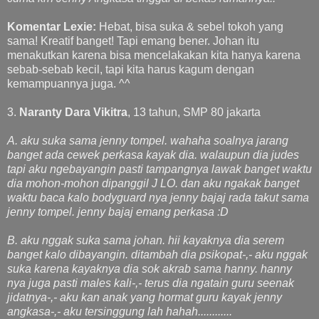
Komentar Lexie:
Hebat, bisa suka & sebel tokoh yang
sama! Kreatif banget! Tapi emang bener. Johan itu
menakutkan karena bisa mencelakakan kita hanya karena
sebab-sebab kecil, tapi kita harus kagum dengan
kemampuannya juga. ^^
3.
Naranty Dara Vikitra
, 13 tahun, SMP 80 jakarta
A. aku suka sama jenny tompel. wahaha soalnya jarang
banget ada cewek perkasa kayak dia. walaupun dia judes
tapi aku ngebayangin pasti tampangnya lawak banget waktu
dia mohon-mohon dipanggil J LO. dan aku ngakak banget
waktu baca kalo bodyguard nya jenny bajaj rada takut sama
jenny tompel. jenny bajaj emang perkasa :D
B. aku nggak suka sama johan. hii kayaknya dia serem
banget kalo dibayangin. ditambah dia psikopat-,- aku nggak
suka karena kayaknya dia sok akrab sama hanny. hanny
nya juga pasti males kali-,- terus dia ngatain guru seenak
jidatnya-,- aku kan anak yang hormat guru kayak jenny
angkasa-,- aku tersinggung lah hahah............