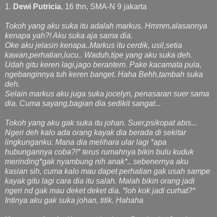
1.
Dewi Putricia
, 16 thn, SMA-N 9 jakarta
Tokoh yang aku suka itu adalah markus. Hmmm,alasannya
kenapa yah?! Aku suka aja sama dia.
Oke aku jelasin kenapa..Markus itu cerdik, usil,setia
kawan,perhatian,lucu.. Waduh,tipe yang aku suka deh.
Udah gitu keren lagi,jago berantem. Pake kacamata pula,
ngebanginnya tuh keren banget. Haha Behh,tambah suka
deh.
Selain markus aku juga suka jocelyn, penasaran suer sama
dia. Cuma sayang,bagian dia sedikit sangat...
Tokoh yang aku gak suka itu johan. Suer,psikopat abis...
Ngeri deh kalo ada orang kayak dia berada di sekitar
lingkunganku. Mana dia melihara ular lagi *apa
hubungannya coba?!* terus rumahnya bikin bulu kuduk
merinding*gak nyambung nih anak*.. sebenernya aku
kasian sih, cuma kalo mau dapet perhatian gak usah sampe
kayak gitu lagi cara dia itu salah. Malah bikin orang jadi
ngeri nd gak mau deket deket dia. *loh kok jadi curhat?*
Intinya aku gak suka johan, titik. Hahaha