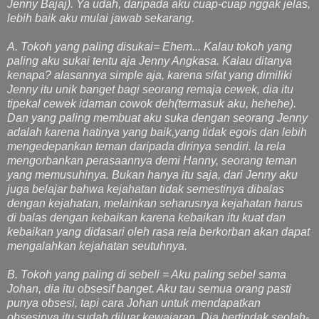
Jenny Bajaj). Ya udah, daripada aku cuap-cuap nggak jelas,
lebih baik aku mulai jawab sekarang.
A. Tokoh yang paling disukai= Ehem... Kalau tokoh yang
paling aku sukai tentu aja Jenny Angkasa. Kalau ditanya
kenapa? alasannya simple aja, karena sifat yang dimiliki
Jenny itu unik banget bagi seorang remaja cewek, dia itu
tipekal cewek idaman cowok deh(termasuk aku, hehehe).
Dan yang paling membuat aku suka dengan seorang Jenny
adalah karena hatinya yang baik,yang tidak egois dan lebih
mengedepankan teman daripada dirinya sendiri. Ia rela
mengorbankan perasaannya demi Hanny, seorang teman
yang memusuhinya. Bukan hanya itu saja, dari Jenny aku
juga belajar bahwa kejahatan tidak semestinya dibalas
dengan kejahatan, melainkan seharusnya kejahatan harus
di balas dengan kebaikan karena kebaikan itu kuat dan
kebaikan yang didasari oleh rasa rela berkorban akan dapat
mengalahkan kejahatan seutuhnya.
B. Tokoh yang paling di sebeli = Aku paling sebel sama
Johan, dia itu obsesif banget. Aku tau semua orang pasti
punya obsesi, tapi cara Johan untuk mendapatkan
obsesinya itu sudah diluar kewajaran. Dia bertindak seolah-