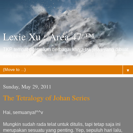
Lexie Xu : Area 47 ™
TKP tempat ditemukan berbagai karya tak jelas yang dibuat
oleh Lexie Xu™
▼
Sunday, May 29, 2011
The Tetralogy of Johan Series
Hai, semuanya!^^v
Mungkin sudah rada telat untuk ditulis, tapi tetap saja ini
merupakan sesuatu yang penting. Yep, sepuluh hari lalu,