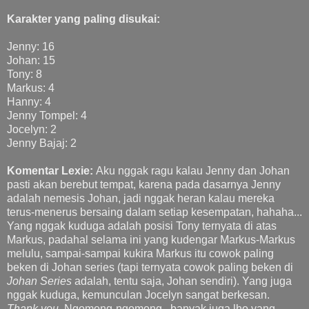
Karakter yang paling disukai:
Jenny: 16
Johan: 15
Tony: 8
Markus: 4
Hanny: 4
Jenny Tompel: 4
Jocelyn: 2
Jenny Bajaj: 2
Komentar Lexie:
Aku nggak ragu kalau Jenny dan Johan
pasti akan berebut tempat, karena pada dasarnya Jenny
adalah nemesis Johan, jadi nggak heran kalau mereka
terus-menerus bersaing dalam setiap kesempatan, hahaha...
Yang nggak kuduga adalah posisi Tony ternyata di atas
Markus, padahal selama ini yang kudengar Markus-Markus
melulu, sampai-sampai kukira Markus itu cowok paling
beken di Johan series (tapi ternyata cowok paling beken di
Johan Series
adalah, tentu saja, Johan sendiri). Yang juga
nggak kuduga, kemunculan Jocelyn sangat berkesan.
Thank you
. Ngomong-ngomong, banyak juga lho yang