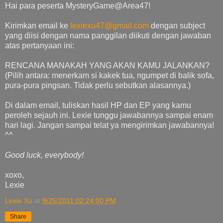
Hai para peserta MysteryGame@Area47!
Kirimkan email ke
lexiexu47@gmail.com
dengan subject
yang diisi dengan nama panggilan diikuti dengan jawaban
atas pertanyaan ini:
RENCANA MANAKAH YANG AKAN KAMU JALANKAN?
(Pilih antara: menerkam si kakek tua, ngumpet di balik sofa,
pura-pura pingsan. Tidak perlu sebutkan alasannya.)
Di dalam email, tuliskan hasil HP dan EP yang kamu
peroleh sejauh ini. Lexie tunggu jawabannya sampai enam
hari lagi. Jangan sampai telat ya mengirimkan jawabannya!
^^
Good luck, everybody!
xoxo,
Lexie
Lexie Xu
at
9/25/2011 02:24:00 PM
Share