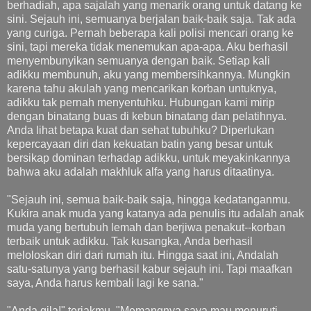
berhadiah, apa sajalah yang menarik orang untuk datang ke
sini. Sejauh ini, semuanya berjalan baik-baik saja. Tak ada
yang curiga. Pernah beberapa kali polisi mencari orang ke
sini, tapi mereka tidak menemukan apa-apa. Aku berhasil
menyembunyikan semuanya dengan baik. Setiap kali
adikku membunuh, aku yang membersihkannya. Mungkin
karena tahu akulah yang mencarikan korban untuknya,
adikku tak pernah menyentuhku. Hubungan kami mirip
dengan binatang buas di kebun binatang dan pelatihnya.
Anda lihat betapa kuat dan sehat tubuhku? Diperlukan
kepercayaan diri dan kekuatan batin yang besar untuk
bersikap dominan terhadap adikku, untuk meyakinkannya
bahwa aku adalah makhluk alfa yang harus ditaatinya.
"Sejauh ini, semua baik-baik saja, hingga kedatanganmu.
Kukira anak muda yang katanya ada penulis itu adalah anak
muda yang bertubuh lemah dan berjiwa penakut--korban
terbaik untuk adikku. Tak kusangka, Anda berhasil
meloloskan diri dari rumah itu. Hingga saat ini, Andalah
satu-satunya yang berhasil kabur sejauh ini. Tapi maafkan
saya, Anda harus kembali lagi ke sana."
"Anda gila!" teriakmu. "Memangnya saya mau menuruti