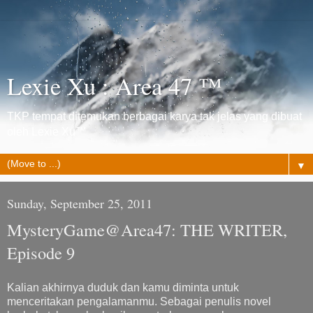
Lexie Xu : Area 47 ™
TKP tempat ditemukan berbagai karya tak jelas yang dibuat
oleh Lexie Xu™
▼
Sunday, September 25, 2011
MysteryGame@Area47: THE WRITER,
Episode 9
Kalian akhirnya duduk dan kamu diminta untuk
menceritakan pengalamanmu. Sebagai penulis novel