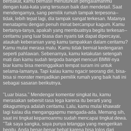
berbakat, kamu berhasil menuturkan pengalamanmu
dengan kata-kata yang tersusun baik dan mendetail. Saat
mendengarnya, sang pemilik rumah tampak terpesona--
tidak, lebih tepat lagi, dia tampak sangat terkesan. Matanya
menatapmu dengan penuh minat bercampur kagum. Kamu
bertanya-tanya, apakah yang membuatnya begitu terkesan--
ceritamu yang luar biasa dan nyaris tak dapat dipercayai,
ataukah keberanian yang kamu tampakkan dalam ceritamu?
Kamu mulai merasa malu. Kamu tidak berniat kedengaran
seperti pahlawan. Sebenarnya, kamu ketakutan setengah
mati dan kamu sudah tergoda banget mencuri BMW-nya
biar kamu bisa meninggalkan tempat suram ini untuk
selama-lamanya. Tapi kalau kamu ngacir seorang diri, bisa-
bisa si monster menjadikan pemilik rumah yang baik hati ini
sebagai sasaran berikutnya.
"Luar biasa." Mendengar komentar singkat itu, kamu
merasakan sebersit rasa lega karena itu berarti yang
dikaguminya adalah ceritamu. Lalu, kamu mulai khawatir
lagi kalau dia menganggapmu mengada-ada. Memang sih,
saat ini tingkat keparnoanmu sudah mencapai tingkat dewa.
"Tak saya sangka, saya punya tetangga yang mengerikan
begitu. Anda benar-benar hebat karena bisa lolos dari