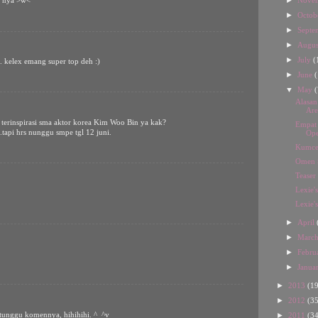
Nove
5 nya >w<
►
Octob
►
Septe
►
Augu
►
July
(
 . kelex emang super top deh :)
►
June
(
▼
May
(
Alasan
Are
 terinspirasi sma aktor korea Kim Woo Bin ya kak?
Empat 
.tapi hrs nunggu smpe tgl 12 juni.
Ope
Kumcer
Omen 
Teaser
Lexie'
Lexie'
►
April
►
Marc
►
Febru
►
Janua
►
2013
(19
►
2012
(35
tunggu komennya, hihihihi. ^_^v
►
2011
(34