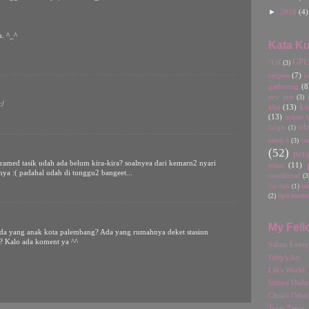
►
2010
(4)
. ^_^
Kata Ku
GP
7LH
(3)
cerpen
(7)
c
gathering
(8
new year
(3)
:/
ku
kho
(13)
(13)
malam ka
ob
judges
(1)
omen 4
(3)
o
(52)
pen
ramed tasik udah ada belum kira-kira? soalnyea dari kemarn2 nyari
maut
(11)
ya :( padahal udah di tunggu2 bangeet...
soundcloud
(3
ta
the dark
(1)
(2)
tips menu
My Fell
da yang anak kota palembang? Ada yang rumahnya deket stasiun
e? Kalo ada koment ya ^^
Salam Lexsy
Feby's Art
Lin's World
Ininya Dadu
Chris's Othe
Teras Teera