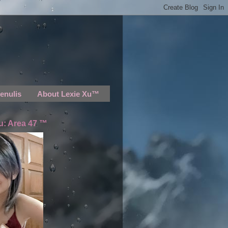
enulis
About Lexie Xu™
u: Area 47 ™