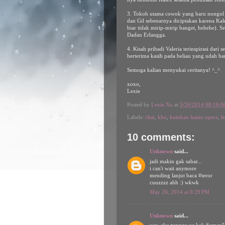
3. Tokoh utama cowok yang baru nongol a
dan Gil sebenarnya diciptakan karena K
biar tidak mirip-mirip banget, hehehe). 
Dadan Erlangga.
4. Kisah pribadi Valeria terinspirasi dari se
berterima kasih pada beliau yang udah b
Semoga kalian menyukai ceritanya! ^_^
xoxo,
Lexie
Posted by
Lexie Xu
at
5/26/2014 08:16:
Labels:
chat
,
kho
,
kutukan hantu opera
,
l
10 comments:
Unknown
said...
jadi makin gak sabar...
i can't wait anymore
mending lanjut baca #teror
cuuzzzz ahh :) wkwk
May 26, 2014 at 8:29 PM
Unknown
said...