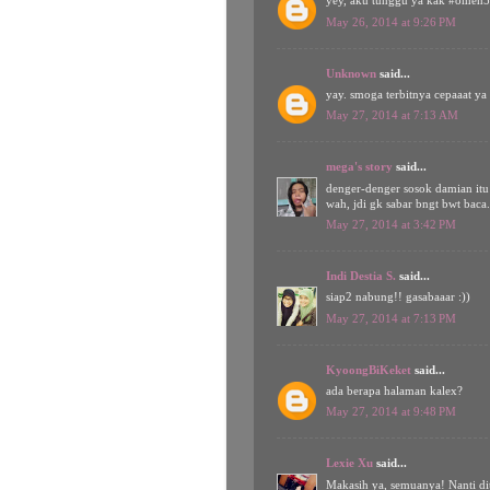
yey, aku tunggu ya kak #omen
May 26, 2014 at 9:26 PM
Unknown
said...
yay. smoga terbitnya cepaaat ya
May 27, 2014 at 7:13 AM
mega's story
said...
denger-denger sosok damian itu
wah, jdi gk sabar bngt bwt baca.
May 27, 2014 at 3:42 PM
Indi Destia S.
said...
siap2 nabung!! gasabaaar :))
May 27, 2014 at 7:13 PM
KyoongBiKeket
said...
ada berapa halaman kalex?
May 27, 2014 at 9:48 PM
Lexie Xu
said...
Makasih ya, semuanya! Nanti di