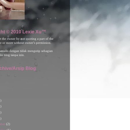
ht © 2010 Lexie Xu™
ct the owner by not quoting a part of the
nt or more without owner's permission.
penulis dengan tidak mengutip sebagian
isi blog tanpa izin.
chive/Arsip Blog
)
)
)
)
mber
(2)