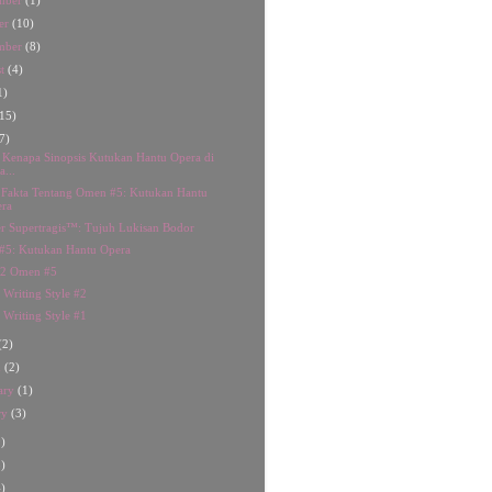
mber
(1)
er
(10)
mber
(8)
st
(4)
1)
15)
7)
 Kenapa Sinopsis Kutukan Hantu Opera di
a...
Fakta Tentang Omen #5: Kutukan Hantu
ra
 Supertragis™: Tujuh Lukisan Bodor
#5: Kutukan Hantu Opera
 2 Omen #5
s Writing Style #2
s Writing Style #1
(2)
h
(2)
ary
(1)
ry
(3)
)
)
)