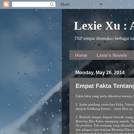
Lexie Xu :
TKP tempat ditemukan berbagai ka
Home
Lexie's Novels
Monday, May 26, 2014
Empat Fakta Tentan
Fakta-fakta yang perlu diketahui tentan
1. Sudut pandang cerita dari Erika, Valeri
sinopsis belakang karena… nanti lihat ya,
2. Berbeda dengan dugaan banyak orang, ki
Running Man
Kalex sepanjang sejarah. Ya
No problem.
Toh memang yang dibutuhkan 
dan adegan kejar-kejaran Running Man
nya nemenin Kalex selama penulisan Kut