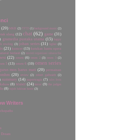
nci
U
(20)
MKB
(2)
background music
(2)
TFTD
(1)
chat
(62)
game
(31)
etak ulang
(12)
gramedia pustaka utama
(15)
)
happy
johan series
(31)
jk rowling
(3)
kgfair
(3)
is
(21)
kumcer
(13)
kutukan hantu opera
rnaval berdarah
(2)
misteri organisasi rahasia the
sesi
(22)
omen
(6)
omen 2
(3)
omen 3
(2)
omen series
men 5
(13)
omen 6
(10)
gurus mos harus mati
(20)
permainan
pmhm
(20)
review
(2)
robert galbraith
(2)
summary
(14)
)
supertragis
(7)
tales from
teaser
(24)
lkshow
(8)
teror
(9)
the judges
lis
(8)
tujuh lukisan horor
(3)
ow Writers
chopaths
n
r Dream