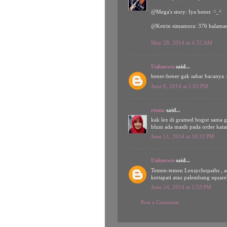
@Mega's story: Iya bener. ^_^
@Ketrin simamora: 376 halaman
May 28, 2014 at 4:32 AM
Unknown
said...
bener-bener gak sabar bacanya :
June 6, 2014 at 1:02 PM
risma
said...
kak lex di gramed bogor sama g
blum ada masih pada order katan
June 11, 2014 at 10:21 PM
Unknown
said...
Temen-temen Lexsychopaths , a
kertapati atau palembang squar
June 24, 2014 at 2:53 PM
Post a Comment