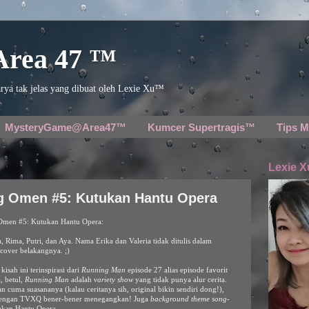
 Area 47 ™
rya tak jelas yang dibuat oleh Lexie Xu™
MysteryGame@Area47™
Kumcer Supertragis™
Tips M
Lexie X
g Omen #5: Kutukan Hantu Opera
g Omen #5: Kutukan Hantu Opera:
a, Rima, Putri, dan Aya. Nama Erika dan Valeria tidak ditulis dalam
 cover belakangnya. ;)
sah ini terinspirasi dari
Running Man
episode 27 alias episode favorit
, betul,
Running Man
adalah
variety show
yang tidak punya alur cerita.
cuma suasananya (kalau ceritanya sih, original bikin sendiri dong!),
 dengan TVXQ bener-bener menegangkan! Juga
background theme song
-
ukan Hantu Opera.