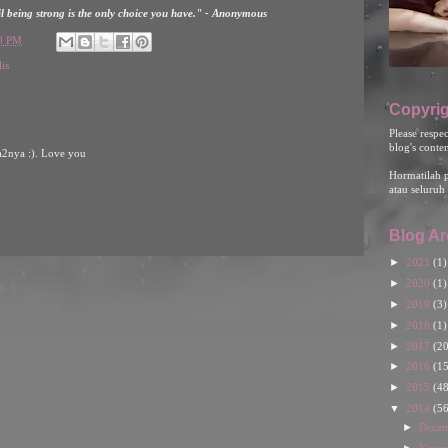
l being strong is the only choice you have." - Anonymous
00 PM
is
Copyrig
Please respe
blog's conte
a2nya :). Love you
Hormatilah 
atau seluruh 
Blog Ar
►
2021
(1)
►
2020
(1)
►
2019
(3)
►
2018
(1)
►
2017
(20
►
2016
(15
►
2015
(48
▼
2014
(56
►
Dece
►