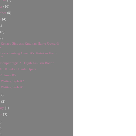
mber
(1)
er
(10)
mber
(8)
st
(4)
1)
15)
7)
 Kenapa Sinopsis Kutukan Hantu Opera di
a...
Fakta Tentang Omen #5: Kutukan Hantu
ra
 Supertragis™: Tujuh Lukisan Bodor
#5: Kutukan Hantu Opera
 2 Omen #5
s Writing Style #2
s Writing Style #1
(2)
h
(2)
ary
(1)
ry
(3)
)
)
)