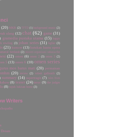
nci
U
(20)
MKB
(2)
background music
(2)
TFTD
(1)
chat
(62)
game
(31)
etak ulang
(12)
gramedia pustaka utama
(15)
)
happy
johan series
(31)
jk rowling
(3)
kgfair
(3)
is
(21)
kumcer
(13)
kutukan hantu opera
rnaval berdarah
(2)
misteri organisasi rahasia the
sesi
(22)
omen
(6)
omen 2
(3)
omen 3
(2)
omen series
men 5
(13)
omen 6
(10)
gurus mos harus mati
(20)
permainan
pmhm
(20)
review
(2)
robert galbraith
(2)
summary
(14)
)
supertragis
(7)
tales from
teaser
(24)
lkshow
(8)
teror
(9)
the judges
lis
(8)
tujuh lukisan horor
(3)
ow Writers
chopaths
n
r Dream