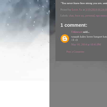
"You never know how strong you are, unti
Posted by
Lexie Xu
at
5/10/2014 06:24:
Labels:
chat
,
lexie xu
,
personal
,
tips menul
1 comment:
Unknown
said...
waaaah kalex keren bangeet kat
<3 <3
May 16, 2014 at 10:41 PM
Post a Comment