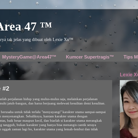
 Area 47 ™
rya tak jelas yang dibuat oleh Lexie Xu™
MysteryGame@Area47™
Kumcer Supertragis™
Tips M
Lexie X
e #2
anlah perjalanan hidup yang mulus-mulus saja, melainkan perjalanan
nuhi jatuh-bangun, dan harus berjuang melewati kesulitan demi kesulitan.
us berusaha untuk tidak terlalu "menyayangi" karakter utama sampai-sampai
an menyenangkan. Sebaliknya, hantam karakter utama dengan
as, baik besar maupun kecil, dan biarlah si karakter utama merangkak
ng tangguh, bukan karakter yang hanya bisa menangis cantik seraya
 nggak zaman lagi bo, karakter utama yang lemah-lembut dan tidak