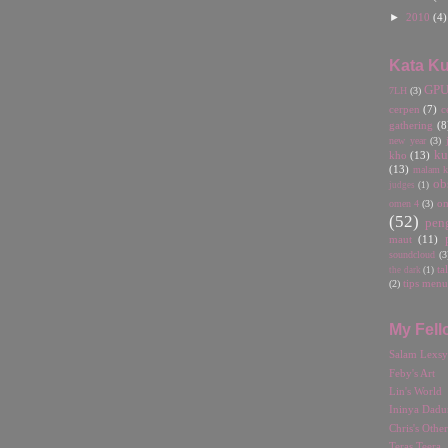
►
2010
(4)
Kata Ku
GP
7LH
(3)
cerpen
(7)
c
gathering
(8
new year
(3)
ku
kho
(13)
(13)
malam ka
ob
judges
(1)
omen 4
(3)
o
(52)
pen
maut
(11)
soundcloud
(3
ta
the dark
(1)
(2)
tips menu
My Fell
Salam Lexsy
Feby's Art
Lin's World
Ininya Dadu
Chris's Othe
Teras Teera