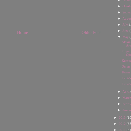
Nove
►
Octob
►
Septe
►
Augu
►
July
(
►
June
(
Home
Older Post
▼
May
(
Alasan
Are
Empat 
Ope
Kumcer
Omen 
Teaser
Lexie'
Lexie'
►
April
►
Marc
►
Febru
►
Janua
►
2013
(19
►
2012
(35
►
2011
(34