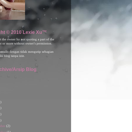
ht © 2010 Lexie Xu™
ct the owner by not quoting a part of the
nt or more without owner's permission.
penulis dengan tidak mengutip sebagian
isi blog tanpa izin.
chive/Arsip Blog
)
)
)
)
mber
(2)