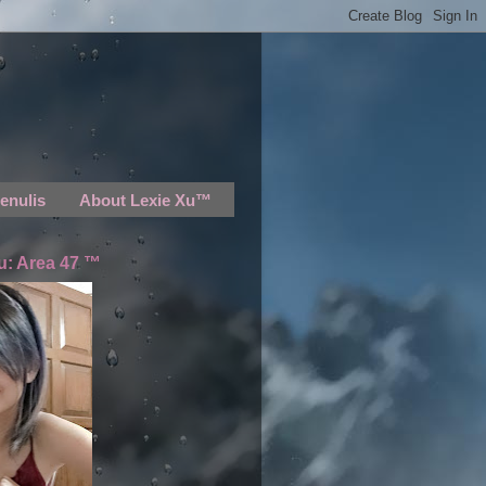
enulis
About Lexie Xu™
u: Area 47 ™