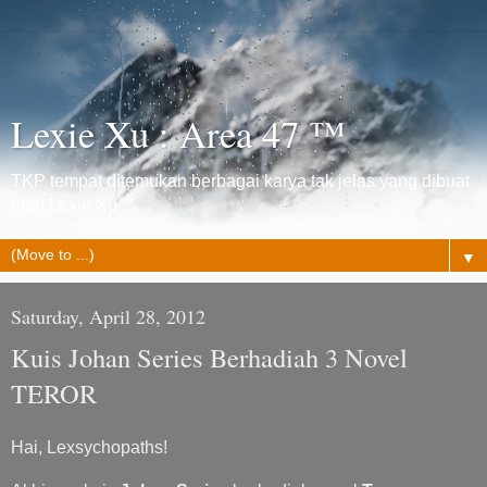
Lexie Xu : Area 47 ™
TKP tempat ditemukan berbagai karya tak jelas yang dibuat
oleh Lexie Xu™
▼
Saturday, April 28, 2012
Kuis Johan Series Berhadiah 3 Novel
TEROR
Hai, Lexsychopaths!