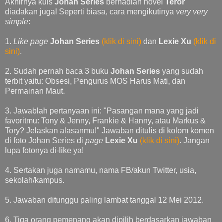
Akhirnya kuis
Johan Series
berhadiah novel
Teror
diadakan juga! Seperti biasa, cara mengikutinya
very very
simple
:
1.
Like page
Johan Series
(klik di sini)
dan
Lexie Xu
(klik di
sini)
.
2. Sudah pernah baca 3 buku
Johan Series
yang sudah
terbit yaitu:
Obsesi
,
Pengurus MOS Harus Mati
, dan
Permainan Maut
.
3. Jawablah pertanyaan ini: "Pasangan mana yang jadi
favoritmu: Tony & Jenny, Frankie & Hanny, atau Markus &
Tory? Jelaskan alasanmu!" Jawaban ditulis di kolom komen
di foto Johan Series di
page
Lexie Xu
(klik di sini)
. Jangan
lupa fotonya di-
like
ya!
4. Sertakan juga namamu, nama FB/akun Twitter, usia,
sekolah/kampus.
5. Jawaban ditunggu paling lambat tanggal 12 Mei 2012.
6. Tiga orang pemenang akan dipilih berdasarkan jawaban