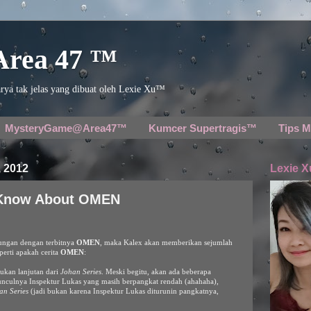
 Area 47 ™
rya tak jelas yang dibuat oleh Lexie Xu™
MysteryGame@Area47™
Kumcer Supertragis™
Tips M
 2012
Lexie X
 Know About OMEN
ungan dengan terbitnya
OMEN
, maka Kalex akan memberikan sejumlah
perti apakah cerita
OMEN
:
bukan lanjutan dari
Johan Series
. Meski begitu, akan ada beberapa
unculnya Inspektur Lukas yang masih berpangkat rendah (ahahaha),
an Series
(jadi bukan karena Inspektur Lukas diturunin pangkatnya,