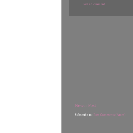
Post a Comment
Newer Post
Subscribe to:
Post Comments (Atom)