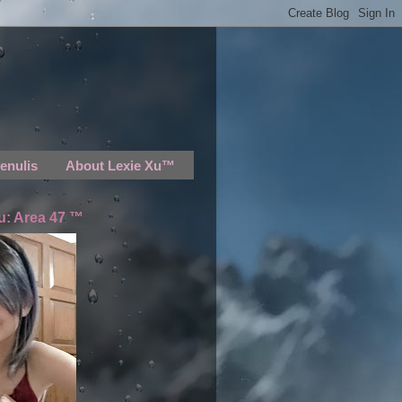
enulis
About Lexie Xu™
u: Area 47 ™