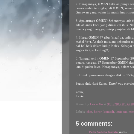
2. Harapannya,
OMEN
bakalan punya seku
cewek sudah terungkap di
OMEN
, semen
Gunawan yang waktu itu masih imut-imut
3. Apa artinya
OMEN
? Sebenarnya, ada f
adalah anak kecil yang dirasukin iblis. N
utama yang dianggap mirip penjahat di fil
4. Harga
OMEN
47 ribu (maaf ya, tadinya
mahal ^o^). Apakah ini suatu kebetulan m
hal-hal baik dalam hidup Kalex. Sebagai
angka 47 (no kidding!!).
5. Tanggal terbit
OMEN
17 September 201
berarti, tanggal 17 September
OMEN
akan
lain di pulau Jawa. Harapannya, dalam wa
6. Untuk pemesanan dengan diskon 15% p
Segitu dulu dari Kalex.
Thank you everybo
xoxo,
Lexie
Posted by
Lexie Xu
at
9/05/2012 01:42:
Labels:
chat
,
horor
,
komedi
,
lexie xu
,
mist
5 comments:
Bella Sabilla Novita
said...