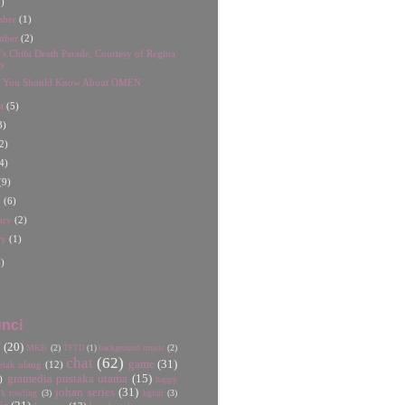
)
mber
(1)
mber
(2)
 Chibi Death Parade, Courtesy of Regina
y
s You Should Know About OMEN
st
(5)
3)
2)
4)
(9)
h
(6)
ary
(2)
ry
(1)
)
nci
U
(20)
MKB
(2)
background music
(2)
TFTD
(1)
chat
(62)
game
(31)
etak ulang
(12)
gramedia pustaka utama
(15)
)
happy
johan series
(31)
jk rowling
(3)
kgfair
(3)