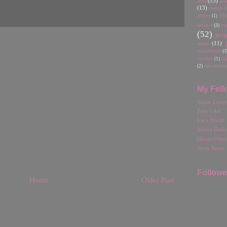
ku
kho
(13)
(13)
malam ka
ob
judges
(1)
omen 4
(3)
o
(52)
pen
maut
(11)
soundcloud
(3
ta
the dark
(1)
(2)
tips menu
My Fell
Salam Lexsy
Feby's Art
Lin's World
Ininya Dadu
Chris's Othe
Teras Teera
Followe
Home
Older Post