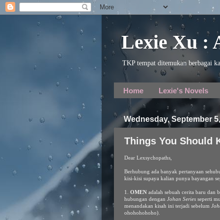
Lexie Xu :
TKP tempat ditemukan berbagai ka
Home
Lexie's Novels
Wednesday, September 5,
Things You Should
Dear Lexsychopaths,
Berhubung ada banyak pertanyaan sehub
kisi-kisi supaya kalian punya bayangan se
1.
OMEN
adalah sebuah cerita baru dan 
hubungan dengan
Johan Series
seperti m
menandakan kisah ini terjadi sebelum
Joh
ohohohohoho).