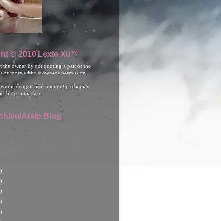
ht © 2010 Lexie Xu™
ct the owner by not quoting a part of the
nt or more without owner's permission.
penulis dengan tidak mengutip sebagian
isi blog tanpa izin.
chive/Arsip Blog
)
)
)
)
)