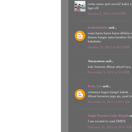
cerita omen sprti novel2 kale
bget xD
October 8, 2012 at 6:54 PM
isadonhahaha
said...
waaa harus harus harus dibikin s
demen banget sama karakter Erik
hahahaha
October 29, 2012 at 10:29 PM
Anonymous said...
kalo beneran dibuat sekuel nya,
November 3, 2012 at 6:14 PM
Krist_Lia
said...
ceritanya bagus banget kakak . .
dibuat berseries juga aja, pasti l
November 6, 2012 at 8:01 AM
Single Parents Cedar Rapids
sa
I am excited to read OMEN.
February 10, 2025 at 10:41 AM