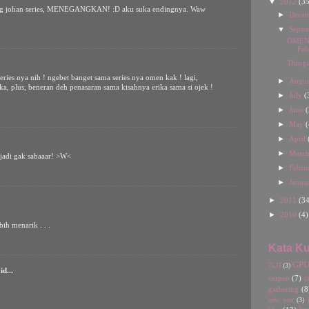
▼
2012
(35
x yg johan series, MENEGANGKAN! :D aku suka endingnya. Waw
►
Dece
▼
Septe
OMEN's
Feb
Thing
eries nya nih ! ngebet banget sama series nya omen kak ! lagi,
►
Augu
a, plus, beneran deh penasaran sama kisahnya erika sama si ojek !
►
July
(
►
June
(
►
May
(
►
April
►
Marc
 jadi gak sabaaar! >W<
►
Febru
►
Janua
►
2011
(34
►
2010
(4)
ebih menarik . . .
Kata Ku
GP
7LH
(3)
id...
cerpen
(7)
c
gathering
(8
new year
(3)