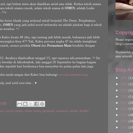
el, tapi belum tentu akan dijadikan serial atau tidak. Kedua tokoh utama
tara tokoh utama cowok, selain tokoh utama di
OMEN
, adalah Leslie
. ^^v
ilm horor klasik yang terkenal sekali berjudul
The Omen
. Penjahatnya
ah,
OMEN
yang jadi judul novel terbaruku ini adalah julukan bagi si tokoh
m tersebut. ^^
Copyrig
 Kalex kirain 48 ribu, tapi untung jadi lebih murah, bukannya jadi lebih
Please respe
enyangkut Area 47? Yah, Kalex percaya angka 47 itu selalu menghiasi
blog's conte
 contoh, nomor produk
Obsesi
dan
Permainan Maut
berakhir dengan
Hormatilah 
atau seluruh 
2. Awalnya dijadwalkan tanggal 13, tapi rupanya ada penundaan. ^^ Ini
 beredar di Jabodetabek, lalu tanggal 20 September ke bagian-bagian
ktu sepuluh hari berikutnya bisa menyebar ke pulau-pulau lain juga.
Blog Ar
lus tanda tangan dari Kalex bisa hubungi
www.lexiemedia.com
.
►
2021
(1)
dy, and until next time
... ♥
►
2020
(1)
►
2019
(3)
►
2018
(1)
►
2017
(20
00 PM
►
2016
(15
eri
,
novel
,
omen
,
omen series
,
personal
,
romance
,
teenlit
,
thriller
►
2015
(48
►
2014
(56
►
2013
(19