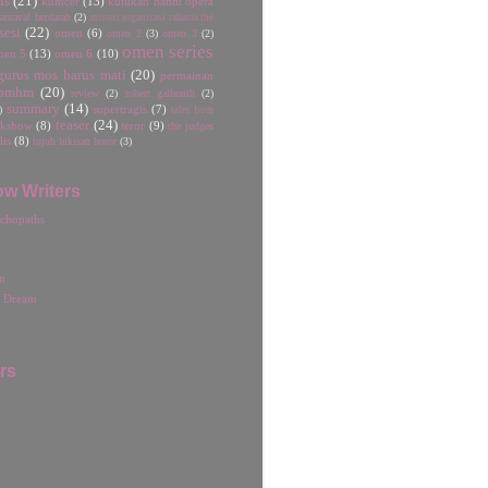
is
(21)
kumcer
(13)
kutukan hantu opera
rnaval berdarah
(2)
misteri organisasi rahasia the
sesi
(22)
omen
(6)
omen 2
(3)
omen 3
(2)
omen series
men 5
(13)
omen 6
(10)
gurus mos harus mati
(20)
permainan
pmhm
(20)
review
(2)
robert galbraith
(2)
summary
(14)
)
supertragis
(7)
tales from
teaser
(24)
lkshow
(8)
teror
(9)
the judges
lis
(8)
tujuh lukisan horor
(3)
ow Writers
chopaths
n
r Dream
rs