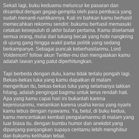
Sekali lagi, buku keduamu meluncur ke pasaran dan
disambut dengan gegap-gempita oleh para pembaca yang
sudah menanti-nantikannya. Kali ini bahkan kamu berhasil
memecahkan rekormu sendiri: bukumu berhasil memasuki
cetakan kesepuluh di akhir bulan pertama. Kamu diselamati
semua orang, mulai dari tukang becak yang hobi nangkring
di ujung gang hingga wakil partai politik yang sedang
berkampanye. Sebagai puncak keberhasilanmu, Lord
Voldemort7 follow akun Twitter-mu dan mengatakan kamu
adalah lawan yang patut diperhitungkan.
Tapi berbeda dengan dulu, kamu tidak terlalu pongah lagi.
Bekas-bekas luka yang kamu dapatkan di malam
mengerikan itu, bekas-bekas luka yang selamanya takkan
hilang, adalah pengingat bagimu untuk terus rendah hati.
Apa yang kamu capai hari ini bukanlah karena
kejeniusanmu, melainkan karena usaha keras yang nyaris
kamu tebus dengan nyawamu. Ya, betul, di buku kedua,
kamu menceritakan kembali pengalamanmu di malam yang
luar biasa itu, dengan bumbu humor dan anekdot yang
dipanjang-panjangkan supaya ceritamu lebih menghibur
dan bukumu kelihatan tebal.