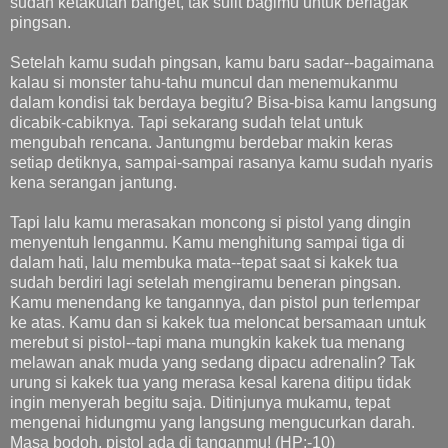
sudah ketakutan banget, tak sulit bagimu untuk berlagak
pingsan.
Setelah kamu sudah pingsan, kamu baru sadar--bagaimana
kalau si monster tahu-tahu muncul dan menemukanmu
dalam kondisi tak berdaya begitu? Bisa-bisa kamu langsung
dicabik-cabiknya. Tapi sekarang sudah telat untuk
mengubah rencana. Jantungmu berdebar makin keras
setiap detiknya, sampai-sampai rasanya kamu sudah nyaris
kena serangan jantung.
Tapi lalu kamu merasakan moncong si pistol yang dingin
menyentuh lenganmu. Kamu menghitung sampai tiga di
dalam hati, lalu membuka mata--tepat saat si kakek tua
sudah berdiri lagi setelah mengiramu beneran pingsan.
Kamu menendang ke tangannya, dan pistol pun terlempar
ke atas. Kamu dan si kakek tua meloncat bersamaan untuk
merebut si pistol--tapi mana mungkin kakek tua menang
melawan anak muda yang sedang dipacu adrenalin? Tak
urung si kakek tua yang merasa kesal karena ditipu tidak
ingin menyerah begitu saja. Ditinjunya mukamu, tepat
mengenai hidungmu yang langsung mengucurkan darah.
Masa bodoh, pistol ada di tanganmu! (HP:-10)