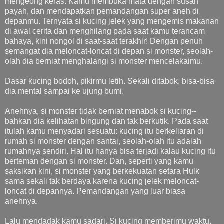
mengeong keras. Kamu membuka mata dengan susah
payah, dan mendapatkan pemandangan super aneh di
depanmu. Ternyata si kucing jelek yang mengemis makanan
di awal cerita dan menghilang pada saat kamu terancam
bahaya, kini nongol di saat-saat terakhir! Dengan penuh
semangat dia meloncat-loncat di depan si monster, seolah-
olah dia berniat menghalangi si monster mencelakaimu.
Dasar kucing bodoh, pikirmu letih. Sekali ditabok, bisa-bisa
dia mental sampai ke ujung bumi.
Anehnya, si monster tidak berniat menabok si kucing--
bahkan dia kelihatan bingung dan tak berkutik. Pada saat
itulah kamu menyadari sesuatu: kucing itu berkeliaran di
rumah si monster dengan santai, seolah-olah itu adalah
rumahnya sendiri. Hal itu hanya bisa terjadi kalau kucing itu
berteman dengan si monster. Dan, seperti yang kamu
saksikan kini, si monster yang berkekuatan setara Hulk
sama sekali tak berdaya karena kucing jelek meloncat-
loncat di depannya. Pemandangan yang luar biasa
anehnya.
Lalu mendadak kamu sadari. Si kucing memberimu waktu,