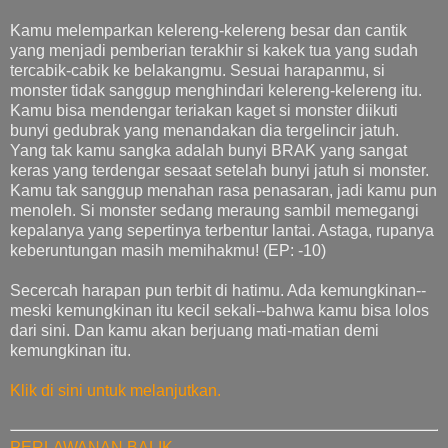
Kamu melemparkan kelereng-kelereng besar dan cantik
yang menjadi pemberian terakhir si kakek tua yang sudah
tercabik-cabik ke belakangmu. Sesuai harapanmu, si
monster tidak sanggup menghindari kelereng-kelereng itu.
Kamu bisa mendengar teriakan kaget si monster diikuti
bunyi gedubrak yang menandakan dia tergelincir jatuh.
Yang tak kamu sangka adalah bunyi BRAK yang sangat
keras yang terdengar sesaat setelah bunyi jatuh si monster.
Kamu tak sanggup menahan rasa penasaran, jadi kamu pun
menoleh. Si monster sedang meraung sambil memegangi
kepalanya yang sepertinya terbentur lantai. Astaga, rupanya
keberuntungan masih memihakmu! (EP: -10)
Secercah harapan pun terbit di hatimu. Ada kemungkinan--
meski kemungkinan itu kecil sekali--bahwa kamu bisa lolos
dari sini. Dan kamu akan berjuang mati-matian demi
kemungkinan itu.
Klik di sini untuk melanjutkan.
PERLAWANAN BALIK