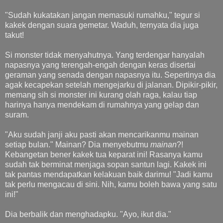
"Sudah kukatakan jangan memasuki rumahku," tegur si
kakek dengan suara gemetar. Waduh, ternyata dia juga
takut!
Si monster tidak menyahutnya. Yang terdengar hanyalah
napasnya yang terengah-engah dengan keras disertai
geraman yang senada dengan napasnya itu. Sepertinya dia
agak kecapekan setelah mengejarku di jalanan. Dipikir-pikir,
memang sih si monster ini kurang olah raga, kalau tiap
harinya hanya mendekam di rumahnya yang gelap dan
suram.
"Aku sudah janji aku pasti akan mencarikanmu mainan
setiap bulan." Mainan? Dia menyebutmu
mainan
?!
Kebangetan bener kakek tua keparat ini! Rasanya kamu
sudah tak berminat menjaga sopan santun lagi. Kakek ini
tak pantas mendapatkan kelakuan baik darimu! "Jadi kamu
tak perlu mengacau di sini. Nih, kamu boleh bawa yang satu
ini!"
Dia berbalik dan menghadapku. "Ayo, ikut dia."