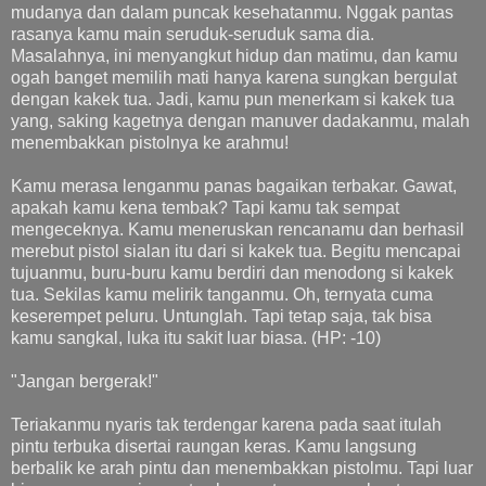
mudanya dan dalam puncak kesehatanmu. Nggak pantas
rasanya kamu main seruduk-seruduk sama dia.
Masalahnya, ini menyangkut hidup dan matimu, dan kamu
ogah banget memilih mati hanya karena sungkan bergulat
dengan kakek tua. Jadi, kamu pun menerkam si kakek tua
yang, saking kagetnya dengan manuver dadakanmu, malah
menembakkan pistolnya ke arahmu!
Kamu merasa lenganmu panas bagaikan terbakar. Gawat,
apakah kamu kena tembak? Tapi kamu tak sempat
mengeceknya. Kamu meneruskan rencanamu dan berhasil
merebut pistol sialan itu dari si kakek tua. Begitu mencapai
tujuanmu, buru-buru kamu berdiri dan menodong si kakek
tua. Sekilas kamu melirik tanganmu. Oh, ternyata cuma
keserempet peluru. Untunglah. Tapi tetap saja, tak bisa
kamu sangkal, luka itu sakit luar biasa. (HP: -10)
"Jangan bergerak!"
Teriakanmu nyaris tak terdengar karena pada saat itulah
pintu terbuka disertai raungan keras. Kamu langsung
berbalik ke arah pintu dan menembakkan pistolmu. Tapi luar