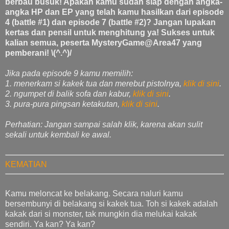
berbau busuk! Apakah kamu sudah siap dengan angka-
angka HP dan EP yang telah kamu hasilkan dari episode
4 (battle #1) dan episode 7 (battle #2)? Jangan lupakan
kertas dan pensil untuk menghitung ya! Sukses untuk
kalian semua, peserta MysteryGame@Area47 yang
pemberani! \(^.^)/
Jika pada episode 9 kamu memilih:
1. menerkam si kakek tua dan merebut pistolnya,
klik di sini
.
2. ngumpet di balik sofa dan kabur,
klik di sini
.
3. pura-pura pingsan ketakutan,
klik di sini
.
Perhatian: Jangan sampai salah klik, karena akan sulit
sekali untuk kembali ke awal.
KEMATIAN
Kamu meloncat ke belakang. Secara naluri kamu
bersembunyi di belakang si kakek tua. Toh si kakek adalah
kakak dari si monster, tak mungkin dia melukai kakak
sendiri. Ya kan? Ya kan?