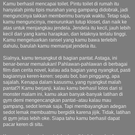
Kamu berhasil mencapai toilet. Pintu toilet di rumah itu
hanyalah pintu tipis murahan yang gampang didobrak, jadi
menguncinya takkan memberimu banyak waktu. Tetap saja,
kamu menguncinya, menurunkan tutup kloset, dan naik ke
atas untuk menjangkau jendela. Jendela itu kecil, jauh lebih
kecil dari yang kamu harapkan, dan letaknya terlalu tinggi.
Kamu mengeluarkan ransel yang kamu bawa terlebih
dahulu, barulah kamu memanjat jendela itu.
Sialnya, kamu tersangkut di bagian pantat. Astaga, ini
benar-benar memalukan! Pahlawan-pahlawan di berbagai
film dan cerita novel, kalau ada bagian yang nyangkut, pasti
bagiannya keren-keren: sepatu bot, ban pinggang, apa
sajalah. Kenapa dalam kasusmu, yang nyangkut malah
pantat?! Kamu berjanji, kalau kamu berhasil lolos dari si
monster malam ini, kamu akan banyak-banyak latihan di
gym demi mengencangkan pantat--atau kalau mau
gampang, sedot lemak saja. Tapi membayangkan adegan
sedot lemak membuatmu bergidik karena jijik. Tidak, latihan
di gym jelas lebih oke. Siapa tahu kamu berhasil dapat
pacar keren di situ.