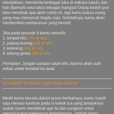
menjijikkan, menderita berbagai luka di sekujur tubuh, dan
hati dipenuhi rasa takut sebagai mangsa! Orang bodoh pun
bisa menebak apa akhir cerita ini, tapi kamu bukan orang
yang mau menyerah begitu saja. Setidaknya, kamu akan
memberikan perlawanan yang berarti!
Jika pada episode 8 kamu memilih:
1. tempat lilin,
klik di sini
.
2. patung kucing,
klik di sini
.
3. kelereng,
klik di sini
.
4. tabung gelas,
klik di sini
.
Perhatian: Jangan sampai salah klik, karena akan sulit
sekali untuk kembali ke awal.
NGUMPET DI BALIK SOFA DAN KABUR
Meski kamu berada dalam posisi berbahaya, kamu masih
saja merasa kasihan pada si kakek tua yang tampaknya
sudah nyaris mendekati ajal itu dan sungkan untuk
menggunakan kekerasan terhadapnya. Jadilah kamu