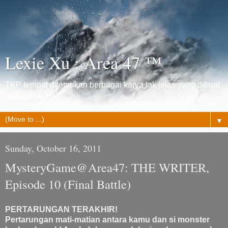
Lexie Xu : Area 47 ™
TKP tempat ditemukan berbagai karya tak jelas yang dibuat
oleh Lexie Xu™
▼
Sunday, October 16, 2011
MysteryGame@Area47: THE WRITER,
Episode 10 (Final Battle)
PERTARUNGAN TERAKHIR!
Pertarungan mati-matian antara kamu dan si monster