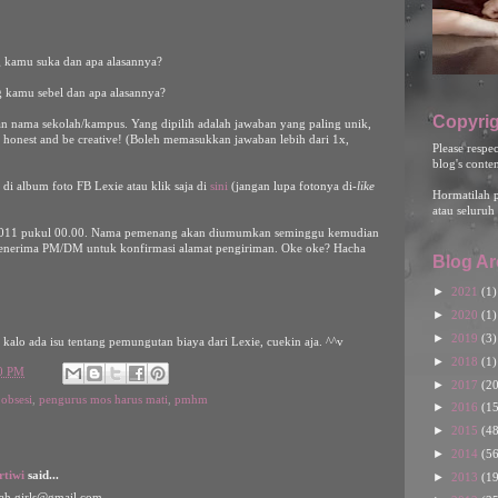
g kamu suka dan apa alasannya?
 kamu sebel dan apa alasannya?
Copyrig
an nama sekolah/kampus. Yang dipilih adalah jawaban yang paling unik,
 honest and be creative! (Boleh memasukkan jawaban lebih dari 1x,
Please respe
blog's conte
i album foto FB Lexie atau klik saja di
sini
(jangan lupa fotonya di-
like
Hormatilah 
atau seluruh 
 2011 pukul 00.00. Nama pemenang akan diumumkan seminggu kemudian
 menerima PM/DM untuk konfirmasi alamat pengiriman. Oke oke? Hacha
Blog Ar
►
2021
(1)
►
2020
(1)
►
2019
(3)
kalo ada isu tentang pemungutan biaya dari Lexie, cuekin aja. ^^v
►
2018
(1)
00 PM
►
2017
(20
,
obsesi
,
pengurus mos harus mati
,
pmhm
►
2016
(15
►
2015
(48
►
2014
(56
rtiwi
said...
►
2013
(19
iah.girls@gmail.com