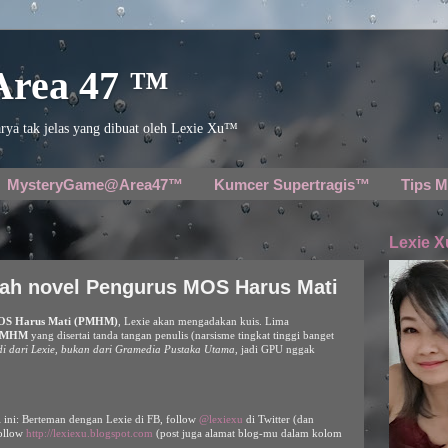
 Area 47 ™
rya tak jelas yang dibuat oleh Lexie Xu™
MysteryGame@Area47™
Kumcer Supertragis™
Tips M
Lexie X
iah novel Pengurus MOS Harus Mati
OS Harus Mati (PMHM)
, Lexie akan mengadakan kuis. Lima
PMHM
yang disertai tanda tangan penulis (narsisme tingkat tinggi banget
di dari Lexie, bukan dari Gramedia Pustaka Utama
, jadi GPU nggak
l ini: Berteman dengan Lexie di FB, follow
@lexiexu
di Twitter (dan
follow
http://lexiexu.blogspot.com
(post juga alamat blog-mu dalam kolom