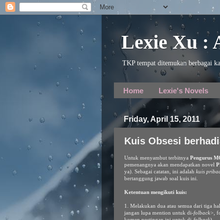
Lexie Xu :
TKP tempat ditemukan berbagai ka
Home
Lexie's Novels
Friday, April 15, 2011
Kuis Obsesi berhad
Untuk menyambut terbitnya
Pengurus M
pemenangnya akan mendapatkan novel
ya). Sebagai catatan, ini adalah
kuis priba
bertanggung jawab soal kuis ini.
Ketentuan mengikuti kuis:
1. Melakukan dua atau semua dari tiga ha
jangan lupa mention untuk di-
folback>
, 
komen postingan ini untuk di-
folback
).