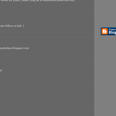
 twitter ku @peri_hutan, blog ak di kutubokek.posterous.com,
.com follow ya kak :)
narantydara.blogspot.com
m/