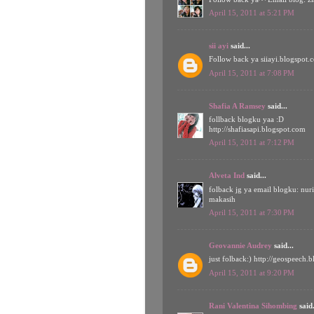
April 15, 2011 at 5:21 PM
sii ayi
said...
Follow back ya siiayi.blogspot.
April 15, 2011 at 7:08 PM
Shafia A Ramsey
said...
follback blogku yaa :D
http://shafiasapi.blogspot.com
April 15, 2011 at 7:12 PM
Alveta Ind
said...
folback jg ya email blogku: nu
makasih
April 15, 2011 at 7:30 PM
Geovannie Audrey
said...
just folback:) http://geospeech.
April 15, 2011 at 9:20 PM
Rani Valentina Sihombing
said.