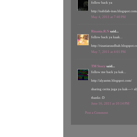
follow back ya
http://nabilah-inas.blogspot.com
May 4, 2011 at 7:40 PM
Rizania.R.N
said...
follow back ya kaak...
http://rizaniaraudhah.blogspot.
May 7, 2011 at 4:01 PM
TM Story
said...
follow me back ya kak...
http://alyantm.blogspot.com/
sharing cerita juga ya kak---> 
thanks :D
June 16, 2011 at 10:14 PM
Post a Comment