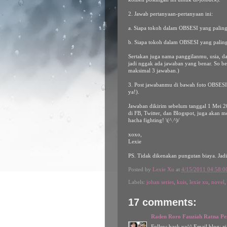
2. Jawab pertanyaan-pertanyaan ini:
a. Siapa tokoh dalam OBSESI yang palin
b. Siapa tokoh dalam OBSESI yang paling
Sertakan juga nama panggilanmu, usia, d
jadi nggak ada jawaban yang benar. So be
maksimal 3 jawaban.)
3. Post jawabanmu di bawah foto OBSESI d
ya!).
Jawaban dikirim sebelum tanggal 1 Mei
di FB, Twitter, dan Blogspot, juga akan
hacha fighting! \(^.^)/
xoxo,
Lexie
PS. Tidak dikenakan pungutan biaya. Jadi 
Posted by
Lexie Xu
at
4/15/2011 04:58:
Labels:
johan series
,
kuis
,
lexie xu
,
novel
17 comments:
Raden Roro Fauziah Ratna Pe
Follow back ya^^ Email blog: z