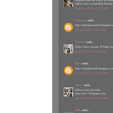
blognya udah ak follow tp lewat
follow back ya kakakkk hehehe
April 20, 2011 at 12:27 AM
Unknown
said...
http://sastrakaryaindri.blogspot
April 28, 2011 at 5:03 PM
Narancy
said...
follow back yaa kak :D htttp://
April 29, 2011 at 1:40 PM
Riani
said...
http://weluphuearth.blogspot.co
April 30, 2011 at 10:33 AM
Area 7
said...
follow back yaa kakk ..
http://area 7.blogspot.com
April 30, 2011 at 12:55 PM
Bella
said...