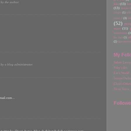
by the author.
ku
kho
(13)
(13)
malam ka
ob
judges
(1)
omen 4
(3)
o
(52)
pen
maut
(11)
soundcloud
(3
ta
the dark
(1)
(2)
tips menu
My Fell
Salam Lexsy
by a blog administrator.
Feby's Art
Lin's World
Ininya Dadu
Chris's Othe
Teras Teera
ail.com...
Followe