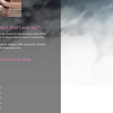
ht © 2010 Lexie Xu™
ct the owner by not quoting a part of the
nt or more without owner's permission.
penulis dengan tidak mengutip sebagian
isi blog tanpa izin.
chive/Arsip Blog
)
)
)
)
)