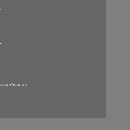
/
com/
alya.story@gmail.com