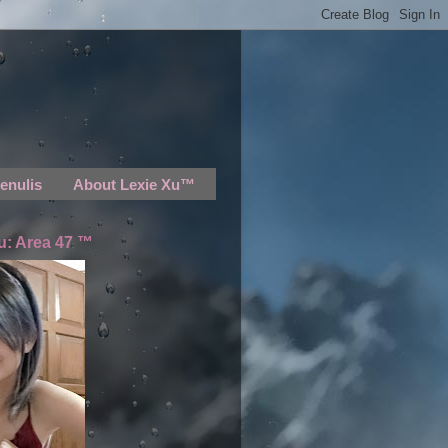
enulis
About Lexie Xu™
u: Area 47 ™