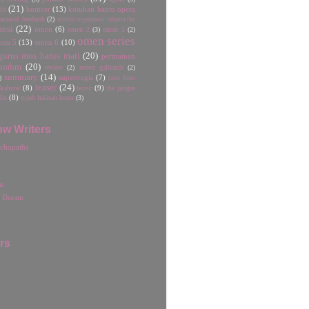
is
(21)
kumcer
(13)
kutukan hantu opera
rnaval berdarah
(2)
misteri organisasi rahasia the
sesi
(22)
omen
(6)
omen 2
(3)
omen 3
(2)
omen series
men 5
(13)
omen 6
(10)
gurus mos harus mati
(20)
permainan
pmhm
(20)
review
(2)
robert galbraith
(2)
summary
(14)
)
supertragis
(7)
tales from
teaser
(24)
lkshow
(8)
teror
(9)
the judges
lis
(8)
tujuh lukisan horor
(3)
ow Writers
chopaths
n
r Dream
rs