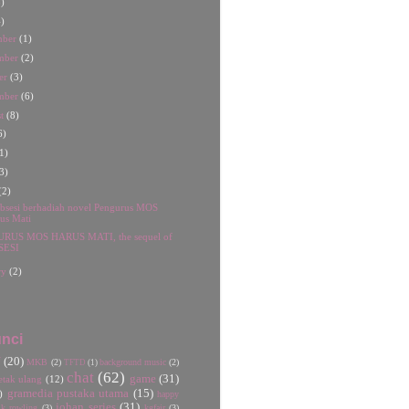
)
)
mber
(1)
mber
(2)
er
(3)
mber
(6)
st
(8)
6)
1)
3)
(2)
bsesi berhadiah novel Pengurus MOS
us Mati
RUS MOS HARUS MATI, the sequel of
SESI
ry
(2)
nci
U
(20)
MKB
(2)
background music
(2)
TFTD
(1)
chat
(62)
game
(31)
etak ulang
(12)
gramedia pustaka utama
(15)
)
happy
johan series
(31)
jk rowling
(3)
kgfair
(3)