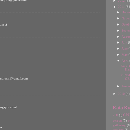
►
2012
(35
▼
2011
(34
►
Dece
►
Nove
►
Octob
com :)
►
Septe
►
Augu
►
July
(
►
June
(
►
May
(
▼
April
Kuis O
Har
PENGU
rindrasari@gmail.com
OB
►
Janua
►
2010
(4)
Kata Ku
blogspot.com/
GP
7LH
(3)
cerpen
(7)
c
gathering
(8
..
new year
(3)