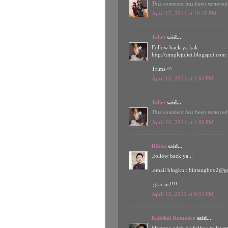
This comment has been removed 
April 15, 2011 at 10:16 PM
Juliet
said...
Follow back ya kak
http://simplejuliet.blogspot.com
Trims ^^
April 16, 2011 at 1:04 PM
Juliet
said...
This comment has been removed 
April 16, 2011 at 1:06 PM
Ribim
said...
.follow back ya...
.email blogku : bintangboy2@gm
.gracias!!!!
April 19, 2011 at 6:51 PM
Kubikel Romance
said...