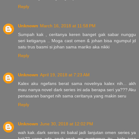
Reply
Unknown
March 16, 2018 at 11:58 PM
Sumpah kak , ceritanya keren banget gak sabar nunggu
seri ketiganya .. Moga cast omen & johan bisa ngumpul jd
satu trus basmi si johan sama mariko aka nikki
Reply
Unknown
April 19, 2018 at 7:23 AM
Kalex aku ngefans berat sama novelnya kalex nih... akh
mau nanya novel dark series ini ada berapa seri ya??? Aku
penasaran banget nih sama ceritanya yang makin seru
Reply
Unknown
June 30, 2018 at 12:02 PM
wah kak..dark series ini bakal jadi lanjutan omen series ya
kak?? yang ada anak-anak mr gunturnya itu.. kalo iyaa