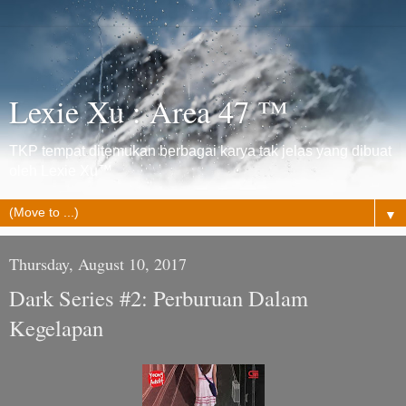
Lexie Xu : Area 47 ™
TKP tempat ditemukan berbagai karya tak jelas yang dibuat
oleh Lexie Xu™
▼
Thursday, August 10, 2017
Dark Series #2: Perburuan Dalam
Kegelapan