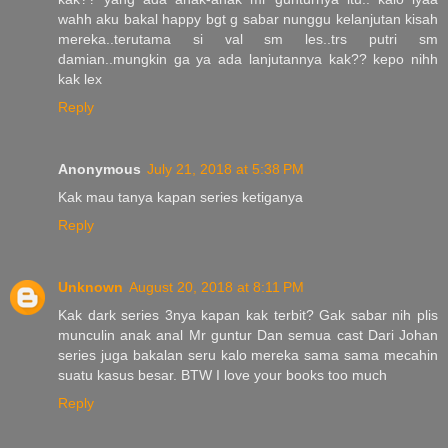
wahh aku bakal happy bgt g sabar nunggu kelanjutan kisah
mereka..terutama si val sm les..trs putri sm
damian..mungkin ga ya ada lanjutannya kak?? kepo nihh
kak lex
Reply
Anonymous
July 21, 2018 at 5:38 PM
Kak mau tanya kapan series ketiganya
Reply
Unknown
August 20, 2018 at 8:11 PM
Kak dark series 3nya kapan kak terbit? Gak sabar nih plis
munculin anak anal Mr guntur Dan semua cast Dari Johan
series juga bakalan seru kalo mereka sama sama mecahin
suatu kasus besar. BTW I love your books too much
Reply