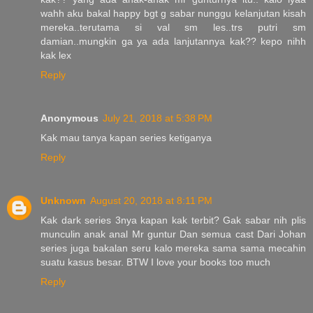
wahh aku bakal happy bgt g sabar nunggu kelanjutan kisah
mereka..terutama si val sm les..trs putri sm
damian..mungkin ga ya ada lanjutannya kak?? kepo nihh
kak lex
Reply
Anonymous
July 21, 2018 at 5:38 PM
Kak mau tanya kapan series ketiganya
Reply
Unknown
August 20, 2018 at 8:11 PM
Kak dark series 3nya kapan kak terbit? Gak sabar nih plis
munculin anak anal Mr guntur Dan semua cast Dari Johan
series juga bakalan seru kalo mereka sama sama mecahin
suatu kasus besar. BTW I love your books too much
Reply