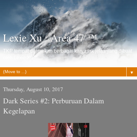
Lexie Xu : Area 47 ™
TKP tempat ditemukan berbagai karya tak jelas yang dibuat
oleh Lexie Xu™
▼
Thursday, August 10, 2017
Dark Series #2: Perburuan Dalam
Kegelapan