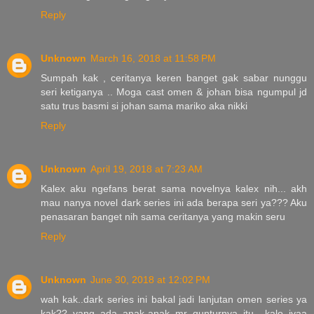
Reply
Unknown
March 16, 2018 at 11:58 PM
Sumpah kak , ceritanya keren banget gak sabar nunggu
seri ketiganya .. Moga cast omen & johan bisa ngumpul jd
satu trus basmi si johan sama mariko aka nikki
Reply
Unknown
April 19, 2018 at 7:23 AM
Kalex aku ngefans berat sama novelnya kalex nih... akh
mau nanya novel dark series ini ada berapa seri ya??? Aku
penasaran banget nih sama ceritanya yang makin seru
Reply
Unknown
June 30, 2018 at 12:02 PM
wah kak..dark series ini bakal jadi lanjutan omen series ya
kak?? yang ada anak-anak mr gunturnya itu.. kalo iyaa