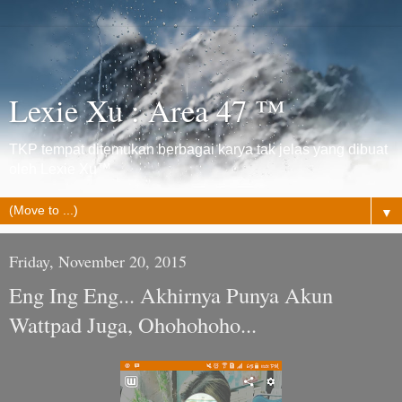
Lexie Xu : Area 47 ™
TKP tempat ditemukan berbagai karya tak jelas yang dibuat
oleh Lexie Xu™
▼
Friday, November 20, 2015
Eng Ing Eng... Akhirnya Punya Akun
Wattpad Juga, Ohohohoho...