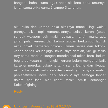
bangeet. haha. cuma agak aneh aja krna beda umurnya
johan sama erika cuma 2 sampe 3 tahunan.
aku suka deh karena erika akhirnya muncul lagi walau
partnya dikit, tapi kemunculannya selalu keren (tetep
sengak walupun udh makin dewasa. haha), mana ada
johan pula. kereen. dan kelima jagoan berkumpul lagi di
akhir novel. berharap cowok2 Omen series dan tokoh2
Johan series keluar juga. khususnya damian, vik, gil terus
tory sama markus. kangen mereka.soal tokoh baru, belum
begitu berkesan sih, mungkin karena belum mengenal baik
karakter mereka. cukup tertarik sama Dante dan Hyuga.
aku suka salah satu karakter cewek yg ternyata malah
penjahatnya:D. novel dark series 2 nya semoga lancar
dalam penulisan biar cepet terbit. amiin. semangat
Kalex!!*fighting
Reply
Unknown
August 4, 2016 at 9:13 AM