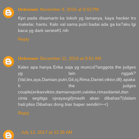
Unknown
November 9, 2016 at 9:02 PM
Kpn pada disamarin ka tokoh yg lamanya, kaya hecker trs
makelar, hantu. Kalo val sama putri badai ada ga ka?aku lgi
baca yg dark series#1 nih
Reply
Unknown
December 11, 2016 at 9:51 AM
Kalex apa hanya Erika saja yg muncul?anggota the judges
yg lain nggak?
(Val,les,aya,Damian,putri,Gil,oj,Rima,Daniel,viktor,dll).apaka
h the judges
couple(erikaxviktor,damianxputri,valxles,rimaxdaniel,dan
cinta segitiga ojxayaxgil)masih akan dibahas?(dalam
hati:pliss Dibahas dong biar baper sendiri>~<)
Reply
.
July 12, 2017 at 12:35 AM