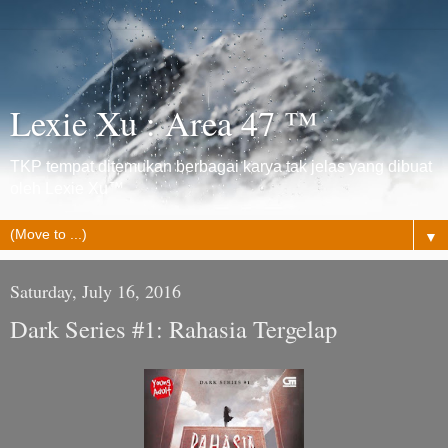
Lexie Xu : Area 47 ™
TKP tempat ditemukan berbagai karya tak jelas yang dibuat
oleh Lexie Xu™
▼
Saturday, July 16, 2016
Dark Series #1: Rahasia Tergelap