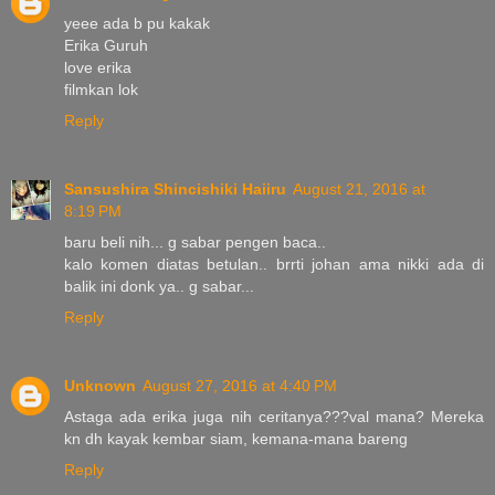
yeee ada b pu kakak
Erika Guruh
love erika
filmkan lok
Reply
Sansushira Shincishiki Haiiru
August 21, 2016 at
8:19 PM
baru beli nih... g sabar pengen baca..
kalo komen diatas betulan.. brrti johan ama nikki ada di
balik ini donk ya.. g sabar...
Reply
Unknown
August 27, 2016 at 4:40 PM
Astaga ada erika juga nih ceritanya???val mana? Mereka
kn dh kayak kembar siam, kemana-mana bareng
Reply