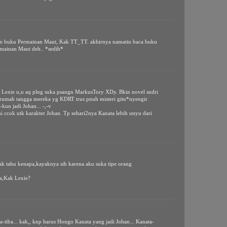
n buku Permainan Maut, Kak TT_TT. akhirnya namatin baca buku
ainan Maut deh.. *sedih*
e u,u aq plng suka psangn MarkusTory XDy. Bkin novel sndri
 rumah tangga mereka yg KDRT trus pnuh misteri gitu*nyengir
kun jadi Johan... -,-v
i ccok utk karakter Johan. Tp sehari2nya Kanata lebih unyu dari
ak tahu kenapa,kayaknya sih karena aku suka tipe orang
a,Kak Lexie?
a-tiba... kak,, knp harus Hongo Kanata yang jadi Johan... Kanata-