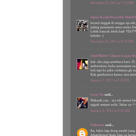
November 6, 2011 at 7:55 PM
Agnes KyukeYewookie ShineEl
berarti tinggal di tunggu aja n
paling penasaran sama muka Je
Lebih banyak lebih baik *Eh??*
hehehe :)
November 6, 2011 at 8:55 PM
Amel Bieber-Chance-Logan-R
kak..aku juga pembaca baru :D.
ambarukmo buku permainan mautn
beli tapi ku pikir ceritanya gk 
Kak gambarnya hanny sma jenny 
January 3, 2012 at 2:18 PM
Lexie Xu
said...
Makasih yaa... iya nih semua b
nggak sempet nulis. Sabar ya ^^
January 6, 2012 at 6:38 AM
Unknown
said...
Ka, bikin lagi dong teenlit yan
JohanSeries):)kalo bisa ya berge