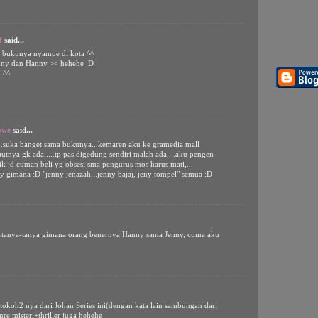
f
said...
ih, bukunya nyampe di kota ^^
nny dan Hanny >< hehehe :D
 ^^
owe
said...
..suka banget sama bukunya...kemaren aku ke gramedia mall
ya gk ada.....tp pas digedung sendiri malah ada....aku pengen
asik jd cuman beli yg obsesi sma pengurus mos harus mati,...
gimana :D "jenny jenazah...jenny bajaj, jeny tompel" semua :D
ertanya-tanya gimana orang benernya Hanny sama Jenny, cuma aku
g tokoh2 nya dari Johan Series ini(dengan kata lain sambungan dari
nre misteri+thriller juga hehehe