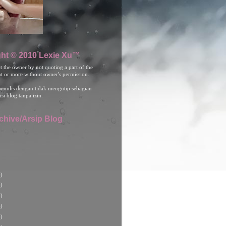
ht © 2010 Lexie Xu™
ct the owner by not quoting a part of the
nt or more without owner's permission.
penulis dengan tidak mengutip sebagian
isi blog tanpa izin.
chive/Arsip Blog
)
)
)
)
)