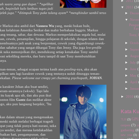
►
2012
(35
ah suara yang gue dapet." *ngelihat
▼
2011
(34
h, beginilah kalo ketiban tugas jadi
►
n jelek juga." *ditimpuk Tony pake tulang ayam* *menghindar sambil terus
Dece
▼
Nove
Pengu
er Markus aku ambil dari
Vanness Wu
yang, meski bukan bule,
Favo
an kelahiran Amerika Serikat dan mahir berbahasa Inggris. Markus
ang tenang, sabar, dan dewasa. Markus memperlakukan segala hal, mulai
Tony, 
man, cewek, penampilan, hingga pelajaran di sekolah, dengan telaten dan
►
Octob
 membuatnya jadi anak yang berprestasi, cowok yang digandrungi cewek-
dan sahabat yang sangat dihargai Tony dan Jenny. Dia juga
low-profile
►
Septe
ak suka menonjolkan diri, mendukung setiap kenakalan Tony sambil
►
Augu
si sekeliling mereka, dan baru tampil di saat Tony membutuhkan
nnya.
►
July
(
►
June
(
man-teman, sebagai ucapan terima kasih atas
pooling
-nya, aku akan
lkan satu lagi karakter cowok yang tentunya sudah ditunggu teman-
►
May
(
ekalian.
Please welcome our creepy yet charming psychopath
,
JOHAN
.
►
April
 karakter Johan aku buat sendiri,
►
Janua
seram-seramnya (wkwk). Tapi lalu
itu kayak apa sih, dan aku pun ikut
►
2010
(4)
nonton film
Gantz
dan melihat aktor
o, aku pun langsung berpikir, "Itu
Kata Ku
kan dalam situasi yang mengenaskan.
GP
7LH
(3)
eski sudah melalui berbagai tragedi
cerpen
(7)
c
opat yang tidak punya hati nurani, suka
gathering
(8
a sendiri, dan merasa ketidakadilan
kebaikan hati, pengampunan, dan
new year
(3)
 ayahnya dianggapnya tidak cukup,