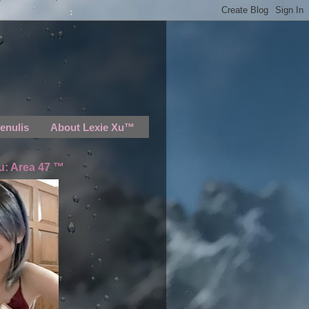
enulis
About Lexie Xu™
u: Area 47 ™