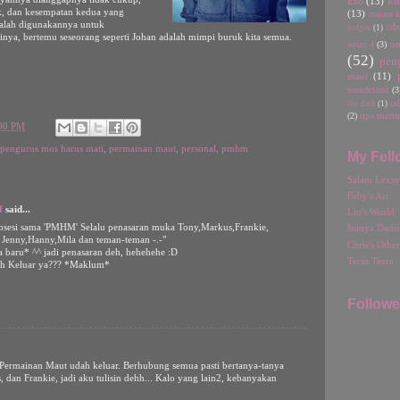
ku
kho
(13)
k, dan kesempatan kedua yang
(13)
malam ka
alah digunakannya untuk
ob
judges
(1)
inya, bertemu seseorang seperti Johan adalah mimpi buruk kita semua.
omen 4
(3)
o
(52)
pen
maut
(11)
soundcloud
(3
ta
the dark
(1)
(2)
tips menu
:00 PM
pengurus mos harus mati
,
permainan maut
,
personal
,
pmhm
My Fell
Salam Lexsy
Feby's Art
f
said...
Lin's World
sesi sama 'PMHM' Selalu penasaran muka Tony,Markus,Frankie,
Ininya Dadu
+ Jenny,Hanny,Mila dan teman-teman -.-"
Chris's Othe
baru* ^^ jadi penasaran deh, hehehehe :D
Teras Teera
h Keluar ya??? *Maklum*
Followe
 Permainan Maut udah keluar. Berhubung semua pasti bertanya-tanya
dan Frankie, jadi aku tulisin dehh... Kalo yang lain2, kebanyakan