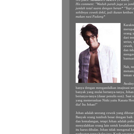
His comment: "Waduh parah juga ya juml
jumlah total suara dengan heran* "Tapi ya
sohibnya cowok dekil, jadi ikutan ketiba
makan nasi Padang*
Karakt
merupak
orang y
dari te
serius,
cewek, 
dan tid
mengawa
bantua
Nah, te
menampi
teman s
Awalnya
hanya dengan mengandalkan imajinasi se
banyak yang mulai bertanya-tanya, Johan 
bertanya-tanya (dasar penulis oon). Saat 
yang memerankan Nishi yaitu Kanata Hong
dia! Itu Johan!"
Johan adalah seorang cowok yang dibesar
Banyak orang tumbuh besar dengan baik m
dan kemalangan, tetapi Johan adalah psik
menyalahkan orang lain untuk kesalahanny
itu harus dibalas. Johan tidak mengenal 
perbuatan tanpa balas jasa. Kasih sayang