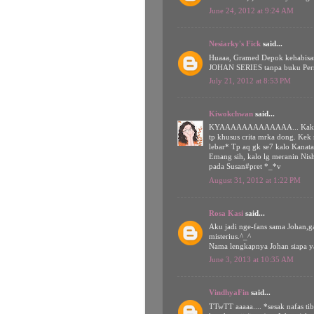
June 24, 2012 at 9:24 AM
Nesiarky's Fick
said...
Huaaa, Gramed Depok kehabisa
JOHAN SERIES tanpa buku Perm
July 21, 2012 at 8:53 PM
Kiwokchwan
said...
KYAAAAAAAAAAAAA... Kak Lexi
tp khusus crita mrka dong. Kek
lebar* Tp aq gk se7 kalo Kanata-
Emang sih, kalo lg meranin Nish
pada Susan#pret *_*v
August 31, 2012 at 1:22 PM
Rosa Kasi
said...
Aku jadi nge-fans sama Johan,g
misterius.^_^
Nama lengkapnya Johan siapa y
June 3, 2013 at 10:35 AM
VindhyaFin
said...
TTwTT aaaaa.... *sesak nafas tib