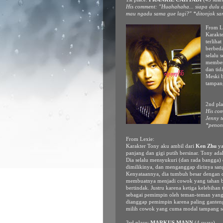
His comment: "Huahahaha... siapa dulu d
mau ngadu sama gue lagi?" *ditonjok s
From L
Karakte
terliha
berbeda
selalu 
membenc
dan tid
Meski 
tampang
2nd pl
His com
Jenny t
*penon
From Lexie:
Karakter Tony aku ambil dari
Ken Zhu
ya
panjang dan gigi putih bersinar. Tony adal
Dia selalu mensyukuri (dan rada bangga)
dimilikinya, dan menganggap dirinya san
Kenyataannya, dia tumbuh besar dengan d
membuatnya menjadi cowok yang tahan ba
bertindak. Justru karena ketiga kelebihan 
sebagai pemimpin oleh teman-teman yang a
dianggap pemimpin karena paling ganten
milih cowok yang cuma modal tampang s
3rd place:
MARKUS MANN
(4 suara)