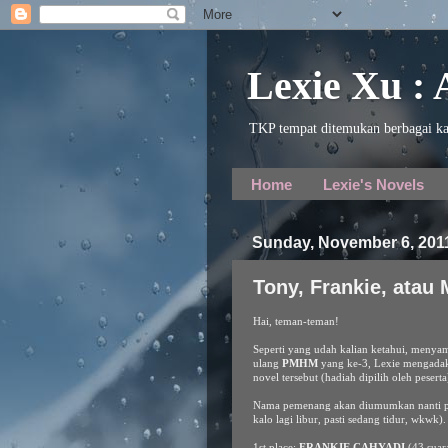
Lexie Xu :
TKP tempat ditemukan berbagai ka
Home
Lexie's Novels
Sunday, November 6, 201
Tony, Frankie, atau
Hai, teman-teman!
Seperti yang udah kalian ketahui, menya
ulang
PMHM
yang ke-3, Lexie mengad
novel tersebut (hadiah dipilih oleh peserta
Nama pemenang akan diumumkan nanti pada
kalo lagi libur, pasti sedang tidur, wkwk
1st place:
FRANKIE CAHYADI
(43 suar