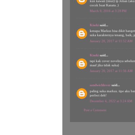
kun kawaii (imut) tp Johan (aku
cocok buat Kanata..)
March 9, 2016 at 3:28 PM
Kiseki
said...
kenapa Markus bisa dikit bange
suka karakternya tenang, baik, p
January 20, 2017 at 11:52 AM
Kiseki
said...
tapi kak cover novelnya sebelu
maaf jika tidak suka)
January 20, 2017 at 11:56 AM
sandwichlover
said...
paling suka markus. tipe aku ba
perfect deh!
December 4, 2022 at 3:24 AM
Post a Comment