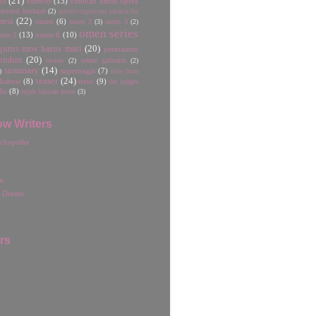
is
(21)
kumcer
(13)
kutukan hantu opera
rnaval berdarah
(2)
misteri organisasi rahasia the
sesi
(22)
omen
(6)
omen 2
(3)
omen 3
(2)
omen series
men 5
(13)
omen 6
(10)
gurus mos harus mati
(20)
permainan
pmhm
(20)
review
(2)
robert galbraith
(2)
summary
(14)
)
supertragis
(7)
tales from
teaser
(24)
lkshow
(8)
teror
(9)
the judges
lis
(8)
tujuh lukisan horor
(3)
ow Writers
chopaths
n
r Dream
rs