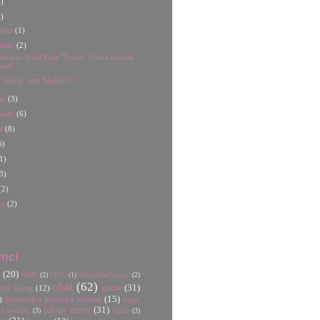
)
)
mber
(1)
mber
(2)
muman Hasil Kuis "Tokoh Utama Cowok
rit" ...
Frankie, atau Markus?
er
(3)
mber
(6)
st
(8)
6)
1)
3)
(2)
ry
(2)
nci
U
(20)
MKB
(2)
background music
(2)
TFTD
(1)
chat
(62)
game
(31)
etak ulang
(12)
gramedia pustaka utama
(15)
)
happy
johan series
(31)
jk rowling
(3)
kgfair
(3)