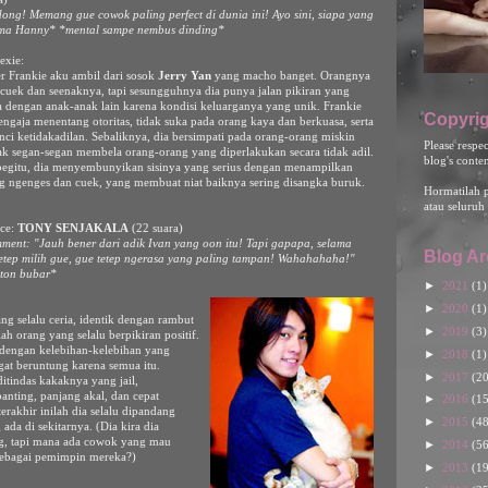
ong! Memang gue cowok paling perfect di dunia ini! Ayo sini, siapa yang
ama Hanny* *mental sampe nembus dinding*
exie:
r Frankie aku ambil dari sosok
Jerry Yan
yang macho banget. Orangnya
t cuek dan seenaknya, tapi sesungguhnya dia punya jalan pikiran yang
 dengan anak-anak lain karena kondisi keluarganya yang unik. Frankie
Copyrig
sengaja menentang otoritas, tidak suka pada orang kaya dan berkuasa, serta
i ketidakadilan. Sebaliknya, dia bersimpati pada orang-orang miskin
Please respe
ak segan-segan membela orang-orang yang diperlakukan secara tidak adil.
blog's conte
begitu, dia menyembunyikan sisinya yang serius dengan menampilkan
 ngenges dan cuek, yang membuat niat baiknya sering disangka buruk.
Hormatilah 
atau seluruh 
ace:
TONY SENJAKALA
(22 suara)
ment: "Jauh bener dari adik Ivan yang oon itu! Tapi gapapa, selama
Blog Ar
etep milih gue, gue tetep ngerasa yang paling tampan! Wahahahaha!"
ton bubar*
►
2021
(1)
►
2020
(1)
ng selalu ceria, identik dengan rambut
►
2019
(3)
ah orang yang selalu berpikiran positif.
 dengan kelebihan-kelebihan yang
►
2018
(1)
gat beruntung karena semua itu.
►
2017
(20
itindas kakaknya yang jail,
nting, panjang akal, dan cepat
►
2016
(15
terakhir inilah dia selalu dipandang
►
2015
(48
da di sekitarnya. (Dia kira dia
g, tapi mana ada cowok yang mau
►
2014
(56
ebagai pemimpin mereka?)
►
2013
(19