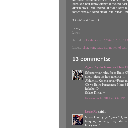
kebaikan hati Jenny dianggapnya munafi
diterimanya untuk memulai hidup baru m
merencanakan pembalasan gila-gilaan. Int
♥
Until next time...
♥
xoxo,
Lexie
Posted by
Lexie Xu
at
11/06/2011 01:41
Labels:
chat
,
kuis
,
lexie xu
,
novel
,
obsesi
,
13 comments:
Agnes KyukeYewookie ShineEl
Sebenernya waktu baca Buku Ob
sama johan itu kyk gimana..... 
Akhirnya Karena saya *Pembaca 
Oh ya Buku Permainan Maut Sd
hehehe :D
Salam Kenal ^^
November 6, 2011 at 3:46 PM
Lexie Xu
said...
Salam kenal juga Agnes ^^ Iyaa
tampang-tampang Tony, Markus, 
kali yaaa ^^