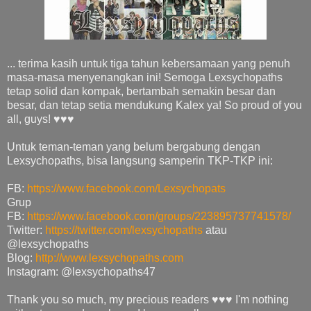
... terima kasih untuk tiga tahun kebersamaan yang penuh
masa-masa menyenangkan ini! Semoga Lexsychopaths
tetap solid dan kompak, bertambah semakin besar dan
besar, dan tetap setia mendukung Kalex ya! So proud of you
all, guys! ♥♥♥
Untuk teman-teman yang belum bergabung dengan
Lexsychopaths, bisa langsung samperin TKP-TKP ini:
FB:
https://www.facebook.com/Lexsychopats
Grup
FB:
https://www.facebook.com/groups/223895737741578/
Twitter:
https://twitter.com/lexsychopaths
atau
@lexsychopaths
Blog:
http://www.lexsychopaths.com
Instagram: @lexsychopaths47
Thank you so much, my precious readers ♥♥♥ I'm nothing